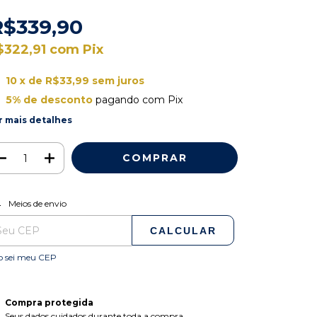
R$339,90
$322,91
com
Pix
10
x de
R$33,99
sem juros
5% de desconto
pagando com Pix
r mais detalhes
ALTERAR CEP
regas para o CEP:
Meios de envio
CALCULAR
o sei meu CEP
Compra protegida
Seus dados cuidados durante toda a compra.