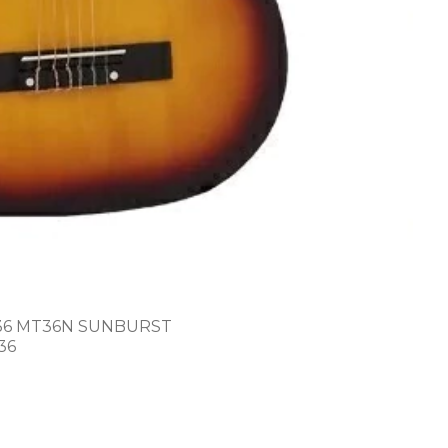
m 36 MT36N
SUNBURST
36