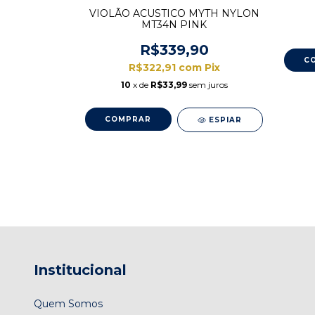
20,00
VIOLÃO ACUSTICO MYTH NYLON
m
Pix
MT34N PINK
m juros
R$339,90
R$322,91
com
Pix
ESPIAR
10
x de
R$33,99
sem juros
ESPIAR
Institucional
Quem Somos