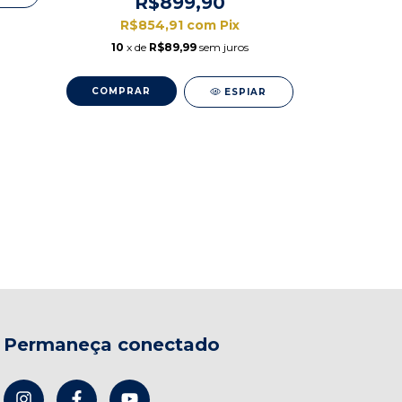
R$899,90
R$854,91
com
Pix
10
x de
R$89,99
sem juros
VIOLÃO AC
MT39N 
ESPIAR
R
R$3
10
x d
Permaneça conectado