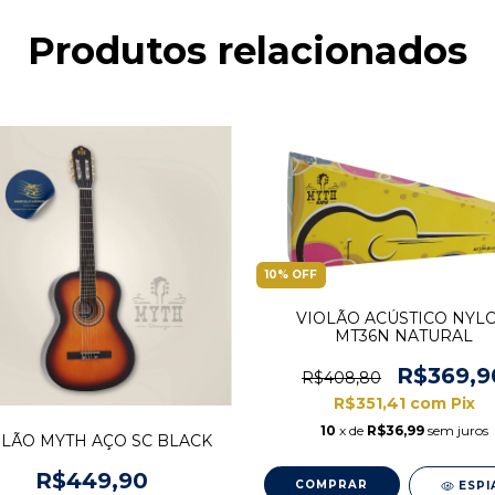
Produtos relacionados
10
%
OFF
VIOLÃO ACÚSTICO NYL
MT36N NATURAL
R$369,9
R$408,80
R$351,41
com
Pix
10
x de
R$36,99
sem juros
OLÃO MYTH AÇO SC BLACK
R$449,90
ESPI