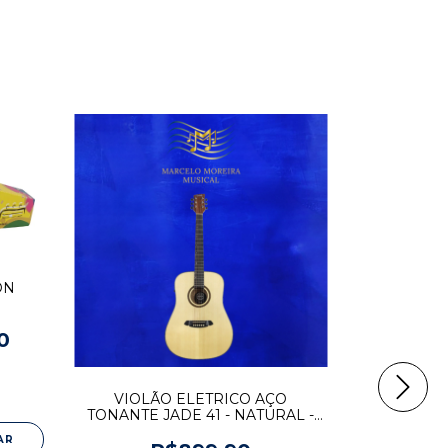
ON
0
VIOLÃO ELETRICO AÇO
TONANTE JADE 41 - NATURAL -
EQ 3 BANDAS - ACTNJ1954
AR