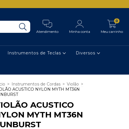
0
Atendimento
Minha conta
Meu carrinho
Instrumentos de Teclas
Diversos
cio
>
Instrumentos de Cordas
>
Violão
>
OLÃO ACUSTICO NYLON MYTH MT36N
UNBURST
IOLÃO ACUSTICO
NYLON MYTH MT36N
SUNBURST