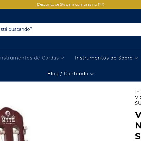
Desconto de 5% para compras no PIX
Instrumentos de Cordas
Instrumentos de Sopro
Blog / Conteúdo
Iní
VI
S
V