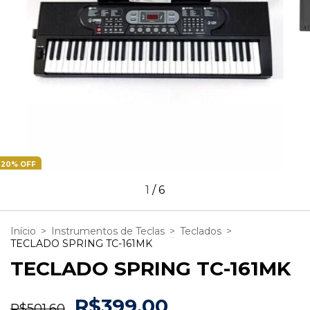
20
%
OFF
1
/
6
Início
>
Instrumentos de Teclas
>
Teclados
>
TECLADO SPRING TC-161MK
TECLADO SPRING TC-161MK
R$399,00
R$501,60