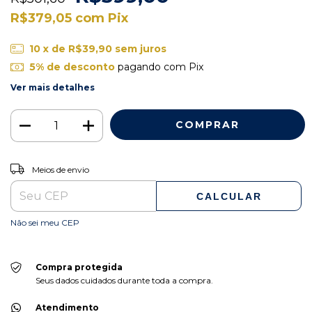
R$379,05
com
Pix
10
x de
R$39,90
sem juros
5% de desconto
pagando com Pix
Ver mais detalhes
ALTERAR CEP
Entregas para o CEP:
Meios de envio
CALCULAR
Não sei meu CEP
Compra protegida
Seus dados cuidados durante toda a compra.
Atendimento