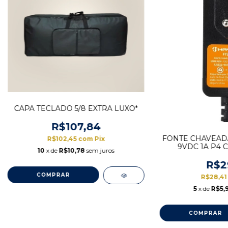
CAPA TECLADO 5/8 EXTRA LUXO*
R$107,84
FONTE CHAVEAD
R$102,45
com
Pix
9VDC 1A P4 C
10
x de
R$10,78
sem juros
R$2
R$28,4
5
x de
R$5,