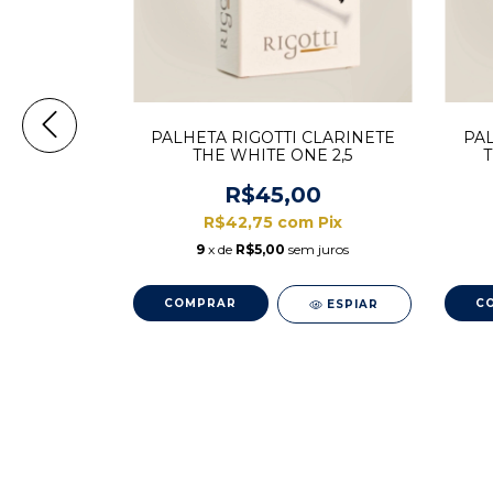
PALHETA RIGOTTI CLARINETE
PAL
THE WHITE ONE 2,5
T
R$45,00
R$42,75
com
Pix
9
x de
R$5,00
sem juros
X TENOR
5C*
ESPIAR
08
m
Pix
m juros
ESPIAR