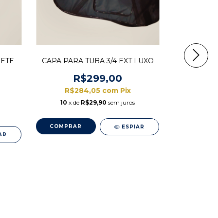
NETE
CAPA PARA TUBA 3/4 EXT LUXO
PALHETA 
THE 
R$299,00
R$284,05
com
Pix
R$
10
x de
R$29,90
sem juros
9
x d
ESPIAR
AR