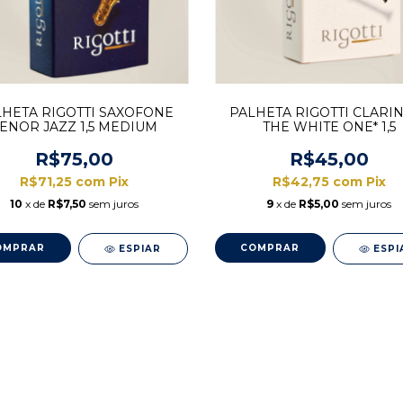
HETA RIGOTTI SAXOFONE
PALHETA RIGOTTI CLARI
ENOR JAZZ 1,5 MEDIUM
THE WHITE ONE* 1,5
R$75,00
R$45,00
R$71,25
com
Pix
R$42,75
com
Pix
10
x de
R$7,50
sem juros
9
x de
R$5,00
sem juros
ESPIAR
ESPI