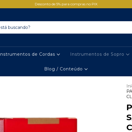
Desconto de 5% para compras no PIX
Instrumentos de Cordas
Instrumentos de Sopro
Blog / Conteúdo
Iní
PA
CL
P
C