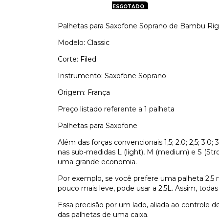
ESGOTADO
Palhetas para Saxofone Soprano de Bambu Rigot
Modelo: Classic
Corte: Filed
Instrumento: Saxofone Soprano
Origem: França
Preço listado referente a 1 palheta
Palhetas para Saxofone
Além das forças convencionais 1,5; 2.0; 2,5; 3.0;
nas sub-medidas L (light), M (medium) e S (St
uma grande economia.
Por exemplo, se você prefere uma palheta 2,5 
pouco mais leve, pode usar a 2,5L. Assim, toda
Essa precisão por um lado, aliada ao controle 
das palhetas de uma caixa.