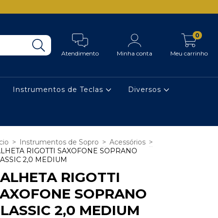
0
Atendimento
Minha conta
Meu carrinho
Instrumentos de Teclas
Diversos
cio
>
Instrumentos de Sopro
>
Acessórios
>
LHETA RIGOTTI SAXOFONE SOPRANO
ASSIC 2,0 MEDIUM
ALHETA RIGOTTI
SAXOFONE SOPRANO
LASSIC 2,0 MEDIUM