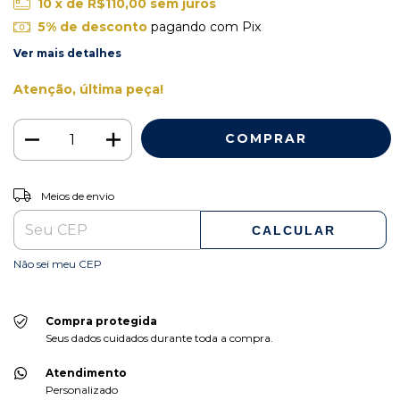
10
x de
R$110,00
sem juros
5% de desconto
pagando com Pix
Ver mais detalhes
Atenção, última peça!
ALTERAR CEP
Entregas para o CEP:
Meios de envio
CALCULAR
Não sei meu CEP
Compra protegida
Seus dados cuidados durante toda a compra.
Atendimento
Personalizado