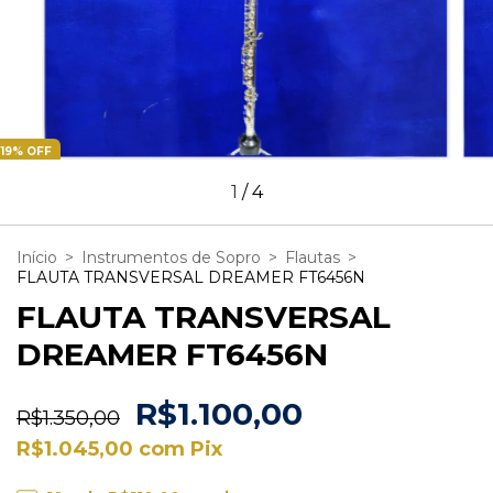
19
%
OFF
1
/
4
Início
>
Instrumentos de Sopro
>
Flautas
>
FLAUTA TRANSVERSAL DREAMER FT6456N
FLAUTA TRANSVERSAL
DREAMER FT6456N
R$1.100,00
R$1.350,00
R$1.045,00
com
Pix