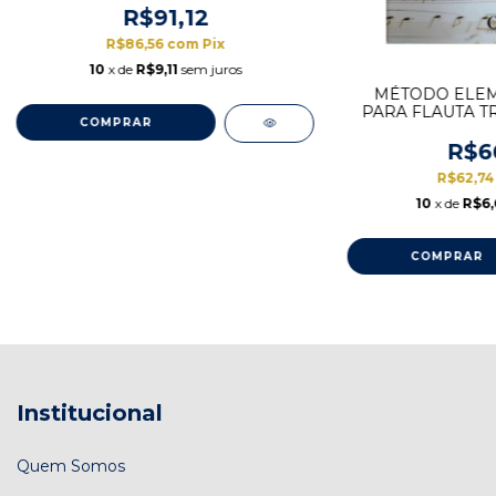
R$91,12
R$86,56
com
Pix
10
x de
R$9,11
sem juros
MÉTODO ELEM
PARA FLAUTA T
PORTU
R$6
R$62,7
10
x de
R$6,
Institucional
Quem Somos