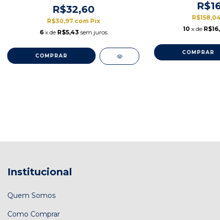
R$16
R$32,60
R$158,0
R$30,97
com
Pix
10
x de
R$16
6
x de
R$5,43
sem juros
Institucional
Quem Somos
Como Comprar