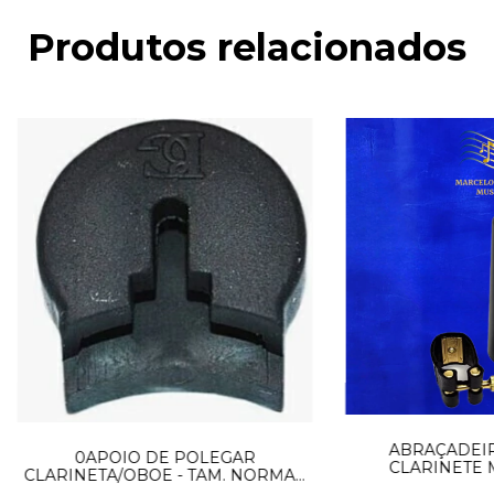
Produtos relacionados
ABRAÇADEIR
0APOIO DE POLEGAR
CLARINETE 
CLARINETA/OBOE - TAM. NORMAL
BAR
UNIDADE