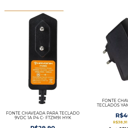
FONTE CHA
TECLADOS YAM
FTY/1A 
FONTE CHAVEADA PARA TECLADO
R$4
9VDC 1A P4 C- FTZM9I HYK
R$38,9
R$29,90