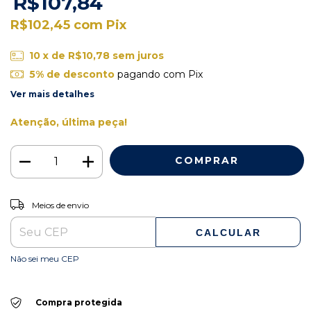
R$107,84
R$102,45
com
Pix
10
x de
R$10,78
sem juros
5% de desconto
pagando com Pix
Ver mais detalhes
Atenção, última peça!
ALTERAR CEP
Entregas para o CEP:
Meios de envio
CALCULAR
Não sei meu CEP
Compra protegida