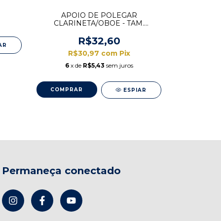
MÉTOD
APOIO DE POLEGAR
CLARIN
CLARINETA/OBOE - TAM.
CAMA
NORMAL UNIDADE
R$32,60
AR
R$
R$30,97
com
Pix
10
x 
6
x de
R$5,43
sem juros
ESPIAR
Permaneça conectado