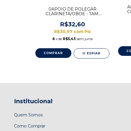
A
0APOIO DE POLEGAR
C
CLARINETA/OBOE - TAM.
ZALEZ
NORMAL UNIDADE
SSIC 3
R$32,60
0
R$30,97
com
Pix
Pix
6
x de
R$5,43
sem juros
 juros
ESPIAR
ESPIAR
Institucional
Quem Somos
Como Comprar