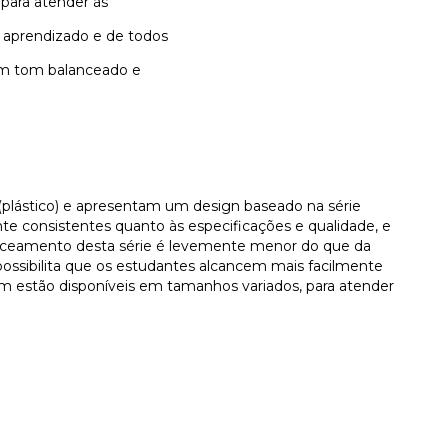
 para atender às
 aprendizado e de todos
 um tom balanceado e
a (plástico) e apresentam um design baseado na série
te consistentes quanto às especificações e qualidade, e
faceamento desta série é levemente menor do que da
 possibilita que os estudantes alcancem mais facilmente
ém estão disponíveis em tamanhos variados, para atender