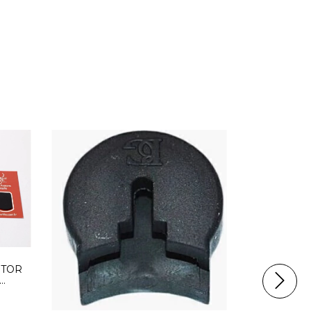
ETOR
 -