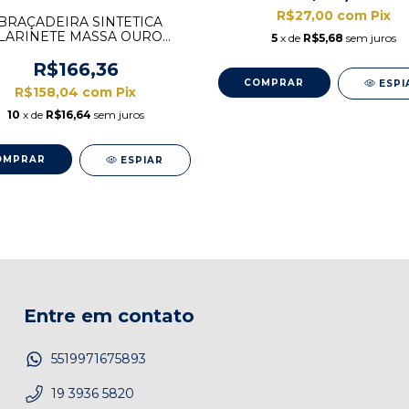
R$27,00
com
Pix
BRAÇADEIRA SINTETICA
LARINETE MASSA OURO
5
x de
R$5,68
sem juros
BARKLEY
R$166,36
ESPI
R$158,04
com
Pix
10
x de
R$16,64
sem juros
ESPIAR
Entre em contato
5519971675893
19 3936 5820