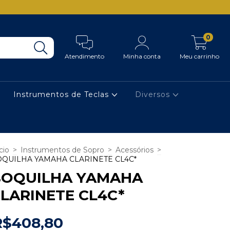
0
Atendimento
Minha conta
Meu carrinho
Instrumentos de Teclas
Diversos
cio
>
Instrumentos de Sopro
>
Acessórios
>
QUILHA YAMAHA CLARINETE CL4C*
BOQUILHA YAMAHA
LARINETE CL4C*
R$408,80