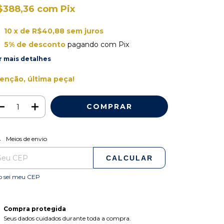
$388,36
com
Pix
10
x de
R$40,88
sem juros
5% de desconto
pagando com Pix
r mais detalhes
enção, última peça!
ALTERAR CEP
regas para o CEP:
Meios de envio
CALCULAR
o sei meu CEP
Compra protegida
Seus dados cuidados durante toda a compra.