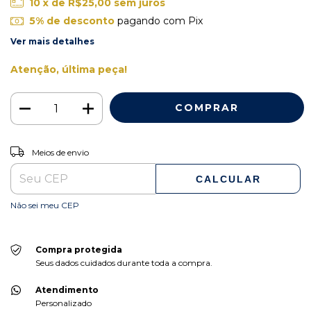
10
x de
R$25,00
sem juros
5% de desconto
pagando com Pix
Ver mais detalhes
Atenção, última peça!
ALTERAR CEP
Entregas para o CEP:
Meios de envio
CALCULAR
Não sei meu CEP
Compra protegida
Seus dados cuidados durante toda a compra.
Atendimento
Personalizado