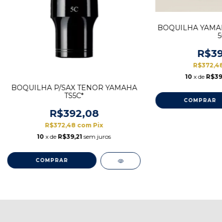
BOQUILHA YAMAH
5
R$39
R$372,4
10
x de
R$39
BOQUILHA P/SAX TENOR YAMAHA
TS5C*
R$392,08
R$372,48
com
Pix
10
x de
R$39,21
sem juros