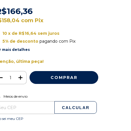
R$166,36
$158,04
com
Pix
10
x de
R$16,64
sem juros
5% de desconto
pagando com Pix
r mais detalhes
enção, última peça!
ALTERAR CEP
regas para o CEP:
Meios de envio
CALCULAR
o sei meu CEP