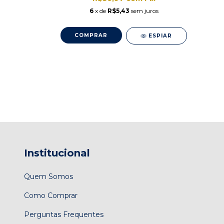
em juros
6
x de
R$5,43
sem juros
ESPIAR
Institucional
Quem Somos
Como Comprar
Perguntas Frequentes