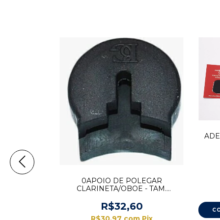
ADE
B
 HARLEM
0APOIO DE POLEGAR
03A
CLARINETA/OBOE - TAM.
NORMAL UNIDADE
90
R$32,60
m
Pix
R$30,97
com
Pix