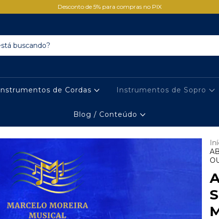
Desconto de 5% para compras no PIX
Instrumentos de Cordas
Instrumentos de Sopro
Blog / Conteúdo
Iní
AB
O
S