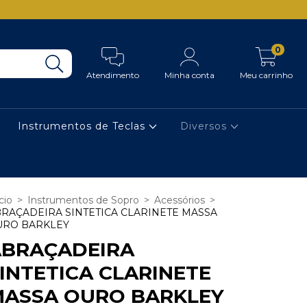
0
Atendimento
Minha conta
Meu carrinho
Instrumentos de Teclas
Diversos
cio
>
Instrumentos de Sopro
>
Acessórios
>
RAÇADEIRA SINTETICA CLARINETE MASSA
URO BARKLEY
ABRAÇADEIRA
INTETICA CLARINETE
MASSA OURO BARKLEY