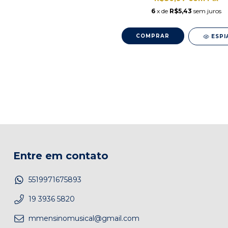
6
x de
R$5,43
sem juros
ESPI
Entre em contato
5519971675893
19 3936 5820
mmensinomusical@gmail.com