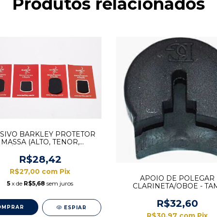
Produtos relacionados
SIVO BARKLEY PROTETOR
MASSA (ALTO, TENOR,
ARÍTONO, CLARINETE) -
EMBORRACHADO
R$28,42
R$27,00
com
Pix
APOIO DE POLEGAR
5
x de
R$5,68
sem juros
CLARINETA/OBOE - TA
NORMAL UNIDADE
R$32,60
ESPIAR
R$30,97
com
Pix