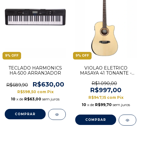
9
%
OFF
9
%
OFF
TECLADO HARMONICS
VIOLAO ELETRICO
HA-500 ARRANJADOR
MASAYA 41 TONANTE -
TAMPO EM SPRUCE -
ACABAMENTO FOSCO -
R$630,00
R$1.090,00
R$689,90
EQ 3 BANDAS -
R$997,00
R$598,50
com
Pix
TVMS1954
R$947,15
com
Pix
10
x de
R$63,00
sem juros
10
x de
R$99,70
sem juros