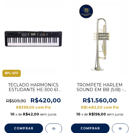
18
%
OFF
TECLADO HARMONICS
TROMPETE HARLEM
ESTUDANTE HE-300 61
SOUND EM BB (SIB) -
TECLAS
NIQUELADO HTR-08N
BY C.IBANEZ
R$420,00
R$1.560,00
R$509,90
R$399,00
com
Pix
R$1.482,00
com
Pix
10
x de
R$42,00
sem juros
10
x de
R$156,00
sem juros